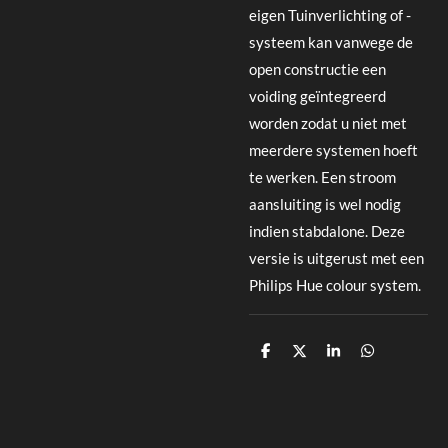
eigen Tuinverlichting of -
systeem kan vanwege de
open constructie een
voiding geïntegreerd
worden zodat u niet met
meerdere systemen hoeft
te werken. Een stroom
aansluiting is wel nodig
indien stabdalone. Deze
versie is uitgerust met een
Philips Hue colour system.
D
D
S
D
e
e
h
e
l
e
a
l
e
l
r
e
n
e
n