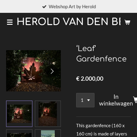
Webshop Art by Herold
Ga
direct
HEROLD VAN DEN BER
naar
de
hoofdinhoud
‘Leaf’
Gardenfence
€ 2.000,00
In
winkelwagen
This gardenfence (160 x
160 cm) is made of layers